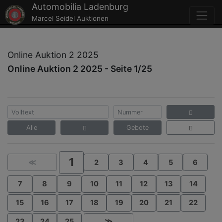
Automobilia Ladenburg
Marcel Seidel Auktionen
Online Auktion 2 2025
Online Auktion 2 2025 - Seite 1/25
Alle
Gebote
1
≪
2
3
4
5
6
7
8
9
10
11
12
13
14
15
16
17
18
19
20
21
22
23
24
25
≫