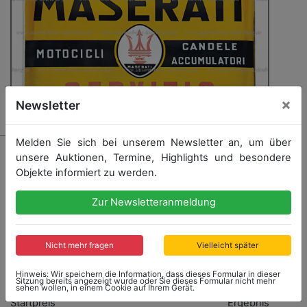
×
Newsletter
Melden Sie sich bei unserem Newsletter an, um über
24 - MASERATI
unsere Auktionen, Termine, Highlights und besondere
50er/60er Jahre, original Maserati Emailleschild, guter
Objekte informiert zu werden.
Zustand, 60x78cm, selten
Zur Newsletteranmeldung
Nicht mehr fragen
Vielleicht später
Startpreis: 2.500,00 €
Hinweis: Wir speichern die Information, dass dieses Formular in dieser
Sitzung bereits angezeigt wurde oder Sie dieses Formular nicht mehr
sehen wollen, in einem Cookie auf Ihrem Gerät.
Startpreis
Ergebnis