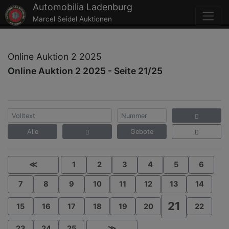
Automobilia Ladenburg
Marcel Seidel Auktionen
Online Auktion 2 2025
Online Auktion 2 2025 - Seite 21/25
Alle
Gebote
≪
1
2
3
4
5
6
7
8
9
10
11
12
13
14
21
15
16
17
18
19
20
22
23
24
25
≫