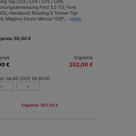
ing Typ LD3 / LD4 / LD5 / LD6;
enungsanweisung Ford 3,5 TO; Ford
0S; Handbuch Büssing 8 Tonner Typ
S; Magirus Deutz Mercur 120F;...
mehr
tpreis: 50,00 €
preis
Ergebnis
00 €
202,00 €
et: 04.05.2025 16:36:00
Ergebnis: 202,00 €