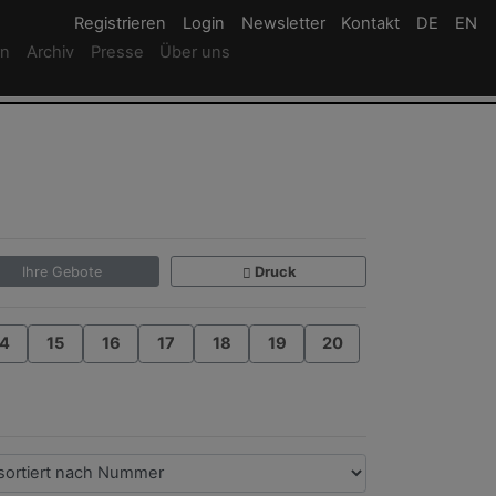
Registrieren
Registrieren
Login
Login
Newsletter
Newsletter
Kontakt
Newsletter
DE
Deutsc
EN
En
rn
Archiv
Presse
Über uns
Ihre Gebote
Druck
4
15
16
17
18
19
20