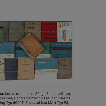
s Konvolut mehr als 50tlg., Ersatzteillisten,
bücher, Händlerverzeichnisse, darunter z.B.
ing Typ 6000T; Ersatzteilliste MAN Typ F8;