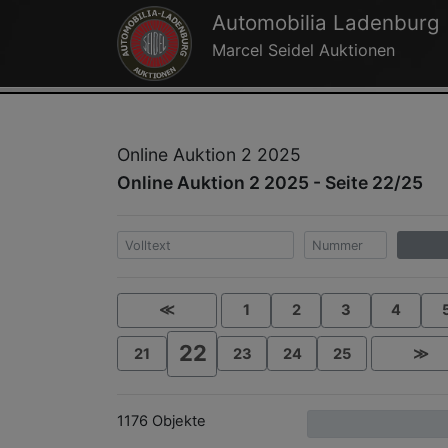
Automobilia Ladenburg
Marcel Seidel Auktionen
Online Auktion 2 2025
Online Auktion 2 2025 - Seite 22/25
≪
1
2
3
4
22
21
23
24
25
≫
1176 Objekte