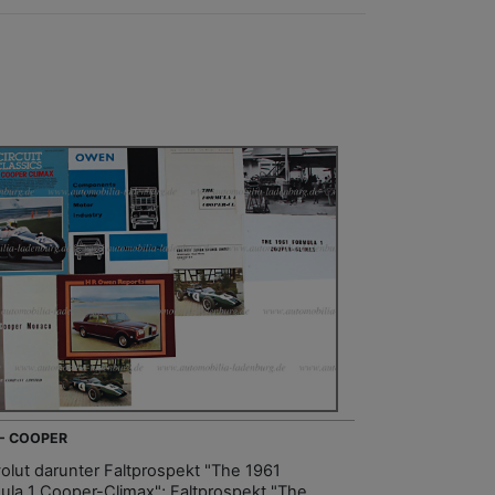
 - COOPER
olut darunter Faltprospekt "The 1961
ula 1 Cooper-Climax"; Faltprospekt "The