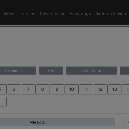
News
Termine
Private Sales
Fahrzeuge
Bieten & Einliefe
Suchen
Alle
Merkliste
5
6
7
8
9
10
11
12
13
1
Alle Lots