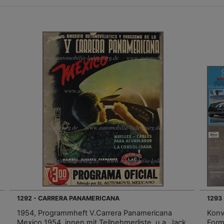
1292 - CARRERA PANAMERICANA
1293
1954, Programmheft V.Carrera Panamericana
Konv
Mexico 1954, innen mit Teilnehmerliste, u.a. Jack
Form