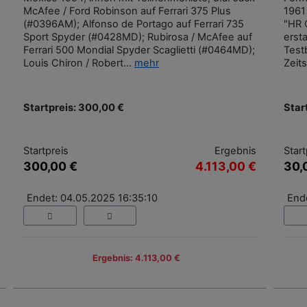
McAfee / Ford Robinson auf Ferrari 375 Plus
1961
(#0396AM); Alfonso de Portago auf Ferrari 735
"HR 
Sport Spyder (#0428MD); Rubirosa / McAfee auf
erst
Ferrari 500 Mondial Spyder Scaglietti (#0464MD);
Test
Louis Chiron / Robert...
mehr
Zeits
Startpreis: 300,00 €
Star
Startpreis
Ergebnis
Start
300,00 €
4.113,00 €
30,
Endet: 04.05.2025 16:35:10
End
Ergebnis: 4.113,00 €