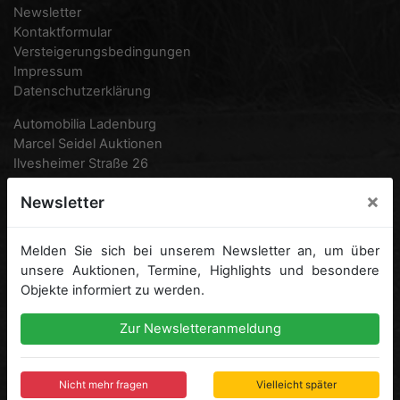
Newsletter
Kontaktformular
Versteigerungsbedingungen
Impressum
Datenschutzerklärung
Automobilia Ladenburg
Marcel Seidel Auktionen
Ilvesheimer Straße 26
68526 Ladenburg
×
Newsletter
Deutschland
Telefon:
0049 (0) 6203 95 77 870
Melden Sie sich bei unserem Newsletter an, um über
0049 (0) 6203 938 16 12
unsere Auktionen, Termine, Highlights und besondere
Fax:
0049 (0) 6203 95 77 871
Objekte informiert zu werden.
Email:
info@automobilia-ladenburg.de
Zur Newsletteranmeldung
Nicht mehr fragen
Vielleicht später
FOLGEN SIE UNS