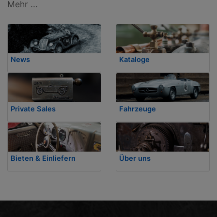
Mehr ...
News
Kataloge
Private Sales
Fahrzeuge
Bieten & Einliefern
Über uns