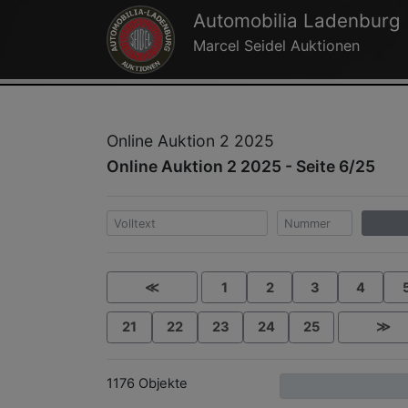
Automobilia Ladenburg
Marcel Seidel Auktionen
Online Auktion 2 2025
Online Auktion 2 2025 - Seite 6/25
≪
1
2
3
4
21
22
23
24
25
≫
1176 Objekte