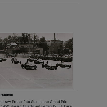
 FERRARI
inal s/w Pressefoto Startszene Grand Prix
1950, darauf Alverto auf Ferrari 125F1, Luigi