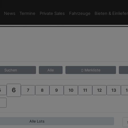
News
Termine
Private Sales
Fahrzeuge
Bieten & Einliefe
Suchen
Alle
Merkliste
6
5
7
8
9
10
11
12
13
1
Alle Lots