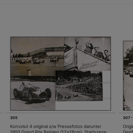
305
307 -
Konvolut 4 original s/w Pressefotos darunter
Orig
1950 Grand Prix Belgien (12x18cm), Startszene
Genf 