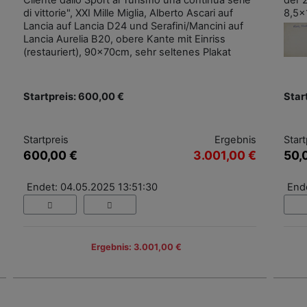
Cliente dallo Sport al Turismo una continua serie
der 2
di vittorie", XXI Mille Miglia, Alberto Ascari auf
8,5
Lancia auf Lancia D24 und Serafini/Mancini auf
Lancia Aurelia B20, obere Kante mit Einriss
(restauriert), 90x70cm, sehr seltenes Plakat
Startpreis: 600,00 €
Star
Startpreis
Ergebnis
Start
600,00 €
3.001,00 €
50,
Endet: 04.05.2025 13:51:30
End
Ergebnis: 3.001,00 €