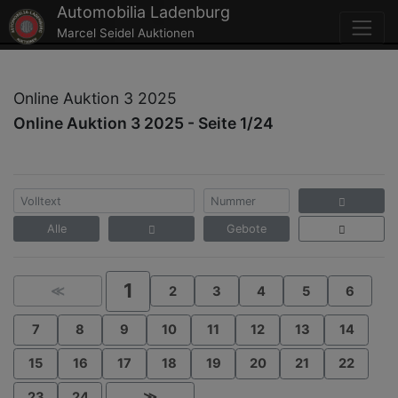
Automobilia Ladenburg
Marcel Seidel Auktionen
Online Auktion 3 2025
Online Auktion 3 2025 - Seite 1/24
Alle
Gebote
1
≪
2
3
4
5
6
7
8
9
10
11
12
13
14
15
16
17
18
19
20
21
22
23
24
≫