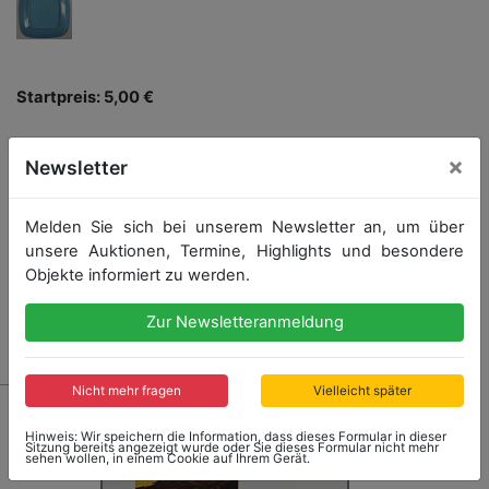
Startpreis: 5,00 €
×
Newsletter
Startpreis
Ergebnis
5,00 €
29,00 €
Melden Sie sich bei unserem Newsletter an, um über
Endet: 29.09.2019 18:10:40
unsere Auktionen, Termine, Highlights und besondere
Objekte informiert zu werden.
Zur Newsletteranmeldung
Ergebnis: 29,00 €
Nicht mehr fragen
Vielleicht später
Hinweis: Wir speichern die Information, dass dieses Formular in dieser
Sitzung bereits angezeigt wurde oder Sie dieses Formular nicht mehr
sehen wollen, in einem Cookie auf Ihrem Gerät.