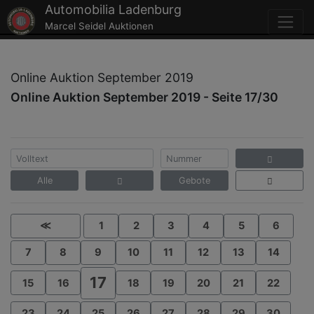
Automobilia Ladenburg
Marcel Seidel Auktionen
Online Auktion September 2019
Online Auktion September 2019 - Seite 17/30
Alle
Gebote
≪
1
2
3
4
5
6
7
8
9
10
11
12
13
14
17
15
16
18
19
20
21
22
23
24
25
26
27
28
29
30