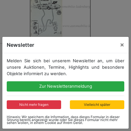
×
Newsletter
17 - 1000KM BUENOS AIRES
1970, Fotoalbum für Teilnehmer „Temporada
Melden Sie sich bei unserem Newsletter an, um über
Internacional SP“ Argentinien, mit insgesamt 43
unsere Auktionen, Termine, Highlights und besondere
original s/w Aufnahmen, darunter Aufnahmen der
Fahrerbesprechnung, Porsche 917 (Piper), Porsche
Objekte informiert zu werden.
908 (Kauhsen), Lola T70 (Bonnier), Alfa Romeo T33/3
(de Adamich), Aufnahmen der Siegerehrung, sowie
Zur Newsletteranmeldung
weitere...
mehr
Nicht mehr fragen
Vielleicht später
Hinweis: Wir speichern die Information, dass dieses Formular in dieser
Sitzung bereits angezeigt wurde oder Sie dieses Formular nicht mehr
sehen wollen, in einem Cookie auf Ihrem Gerät.
Startpreis: 100,00 €