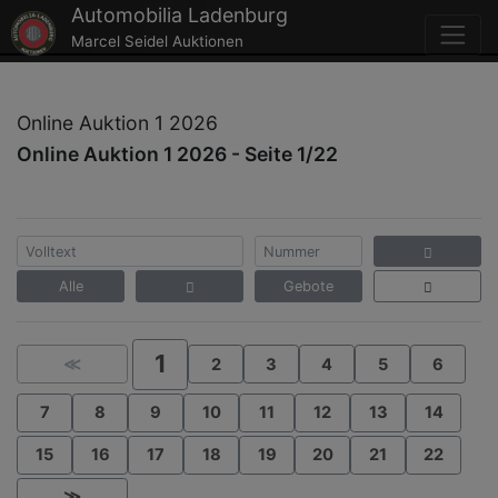
Automobilia Ladenburg
Marcel Seidel Auktionen
Online Auktion 1 2026
Online Auktion 1 2026 - Seite 1/22
Alle
Gebote
1
≪
2
3
4
5
6
7
8
9
10
11
12
13
14
15
16
17
18
19
20
21
22
≫