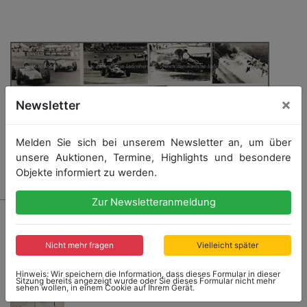
×
Newsletter
Melden Sie sich bei unserem Newsletter an, um über
unsere Auktionen, Termine, Highlights und besondere
Objekte informiert zu werden.
Zur Newsletteranmeldung
6402 - LORENZO BANDINI
Konvolut 14 original s/w Aufnahmen, darunter Le Mans
1965, Grand Prix USA 1964 (Ferrari 512), Bandini mit
Nicht mehr fragen
Vielleicht später
Folghieri (Nürburgring), Frau Margherita Bandini,
Bandini Grand Prix Österreich 1964, Unfall Monaco
Hinweis: Wir speichern die Information, dass dieses Formular in dieser
Sitzung bereits angezeigt wurde oder Sie dieses Formular nicht mehr
1967, Silverstone 1963 Bandini auf BRM,
sehen wollen, in einem Cookie auf Ihrem Gerät.