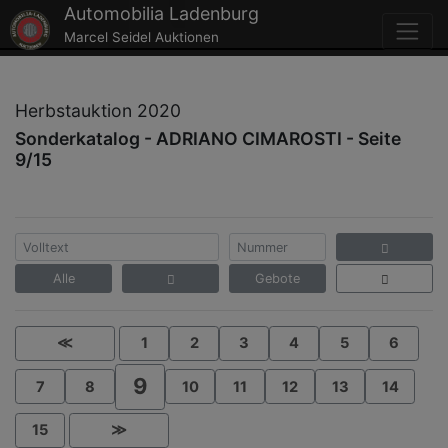
Automobilia Ladenburg
Marcel Seidel Auktionen
Herbstauktion 2020
Sonderkatalog - ADRIANO CIMAROSTI - Seite
9/15
Alle
Gebote
≪
1
2
3
4
5
6
9
7
8
10
11
12
13
14
15
≫