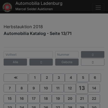
Automobilia Ladenburg
Marcel Seidel Auktionen
Herbstauktion 2018
Automobilia Katalog - Seite 13/71
Alle
Gebote
≪
1
2
3
4
5
6
13
7
8
9
10
11
12
14
15
16
17
18
19
20
21
22
23
24
25
26
27
28
29
30