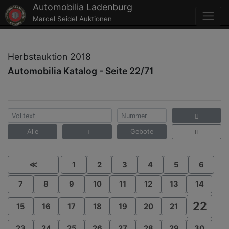
Automobilia Ladenburg
Marcel Seidel Auktionen
Herbstauktion 2018
Automobilia Katalog - Seite 22/71
Alle
Gebote
≪
1
2
3
4
5
6
7
8
9
10
11
12
13
14
22
15
16
17
18
19
20
21
23
24
25
26
27
28
29
30