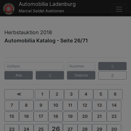
Automobilia Ladenburg
Marcel Seidel Auktionen
Herbstauktion 2018
Automobilia Katalog - Seite 26/71
Alle
Gebote
≪
1
2
3
4
5
6
7
8
9
10
11
12
13
14
15
16
17
18
19
20
21
22
26
23
24
25
27
28
29
30