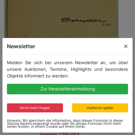
×
Newsletter
Melden Sie sich bei unserem Newsletter an, um über
1448 - PORSCHE
unsere Auktionen, Termine, Highlights und besondere
Objekte informiert zu werden.
Deutschland 1959, Betriebsanleitung Porsche Spyder
Typ RS 60, guter Zust.
Zur Newsletteranmeldung
Startpreis: 1.400,00 €
Nicht mehr fragen
Vielleicht später
Hinweis: Wir speichern die Information, dass dieses Formular in dieser
Sitzung bereits angezeigt wurde oder Sie dieses Formular nicht mehr
sehen wollen, in einem Cookie auf Ihrem Gerät.
Ergebnis: 1.550,00 €