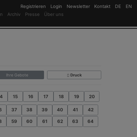
Registrieren
Registrieren
Login
Login
Newsletter
Newsletter
Kontakt
Newsletter
DE
Deutsc
EN
En
rn
Archiv
Presse
Über uns
Ihre Gebote
Druck
4
15
16
17
18
19
20
6
37
38
39
40
41
42
8
59
60
61
62
63
64