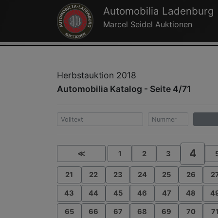
Automobilia Ladenburg
Marcel Seidel Auktionen
Herbstauktion 2018
Automobilia Katalog - Seite 4/71
4
≪
1
2
3
21
22
23
24
25
26
2
43
44
45
46
47
48
4
65
66
67
68
69
70
7