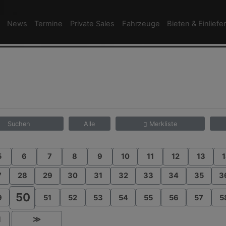
News
Termine
Private Sales
Fahrzeuge
Bieten & Einliefe
Suchen
Alle
Merkliste
5
6
7
8
9
10
11
12
13
1
7
28
29
30
31
32
33
34
35
3
50
9
51
52
53
54
55
56
57
5
1
≫