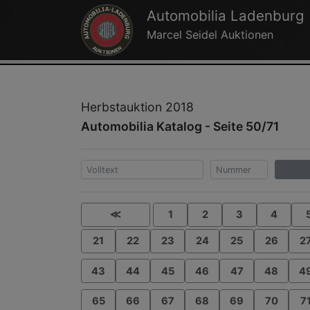
Automobilia Ladenburg
Marcel Seidel Auktionen
Herbstauktion 2018
Automobilia Katalog - Seite 50/71
≪
1
2
3
4
21
22
23
24
25
26
2
43
44
45
46
47
48
4
65
66
67
68
69
70
7