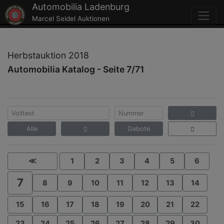
Automobilia Ladenburg
Marcel Seidel Auktionen
Herbstauktion 2018
Automobilia Katalog - Seite 7/71
Alle
Gebote
≪
1
2
3
4
5
6
7
8
9
10
11
12
13
14
15
16
17
18
19
20
21
22
23
24
25
26
27
28
29
30