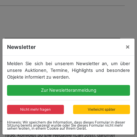
×
Newsletter
Melden Sie sich bei unserem Newsletter an, um über
unsere Auktionen, Termine, Highlights und besondere
Objekte informiert zu werden.
Zur Newsletteranmeldung
Nicht mehr fragen
Vielleicht später
Hinweis: Wir speichern die Information, dass dieses Formular in dieser
Sitzung bereits angezeigt wurde oder Sie dieses Formular nicht mehr
2618 - GRAND PRIX BERN
sehen wollen, in einem Cookie auf Ihrem Gerät.
1936, Konvolut 30 s/w Negative (Carl Jost), darunter