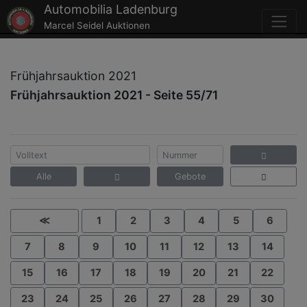
Automobilia Ladenburg
Marcel Seidel Auktionen
Frühjahrsauktion 2021
Frühjahrsauktion 2021 - Seite 55/71
Alle
Gebote
≪
1
2
3
4
5
6
7
8
9
10
11
12
13
14
15
16
17
18
19
20
21
22
23
24
25
26
27
28
29
30