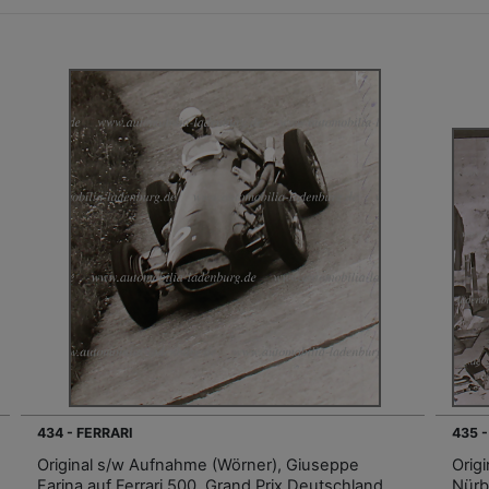
434 - FERRARI
435 -
Original s/w Aufnahme (Wörner), Giuseppe
Orig
Farina auf Ferrari 500, Grand Prix Deutschland
Nürb