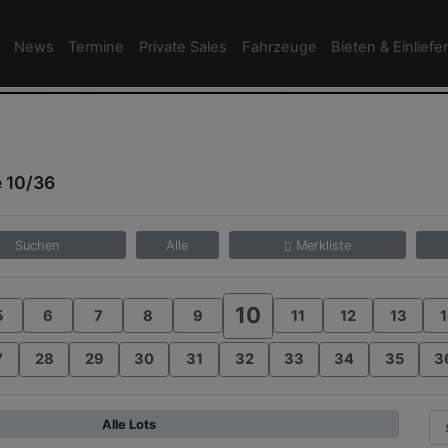
News
Termine
Private Sales
Fahrzeuge
Bieten & Einliefe
e 10/36
Suchen
Alle
Merkliste
10
5
6
7
8
9
11
12
13
1
7
28
29
30
31
32
33
34
35
3
Alle Lots