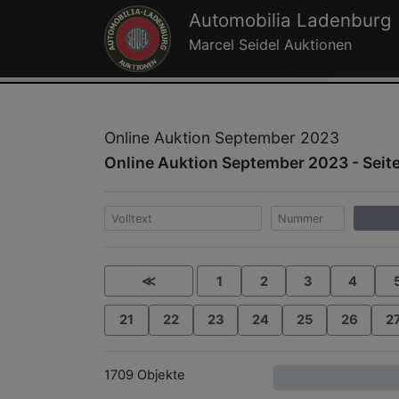
Automobilia Ladenburg
Marcel Seidel Auktionen
Online Auktion September 2023
Online Auktion September 2023 - Seit
≪
1
2
3
4
21
22
23
24
25
26
2
1709 Objekte