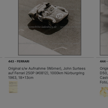
443 - FERRARI
444 -
Original s/w Aufnahme (Wörner), John Surtees
Origi
auf Ferrari 250P (#0812), 1000km Nürburgring
D50,
1963, 18x13cm
Cast
Foto