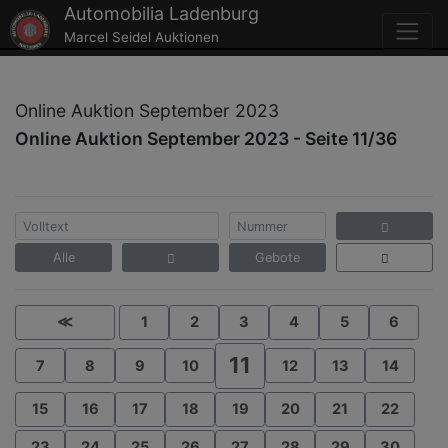
Automobilia Ladenburg
Marcel Seidel Auktionen
Online Auktion September 2023
Online Auktion September 2023 - Seite 11/36
Alle
Gebote
≪
1
2
3
4
5
6
11
7
8
9
10
12
13
14
15
16
17
18
19
20
21
22
23
24
25
26
27
28
29
30