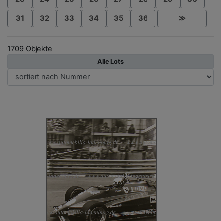
31
32
33
34
35
36
≫
1709 Objekte
Alle Lots