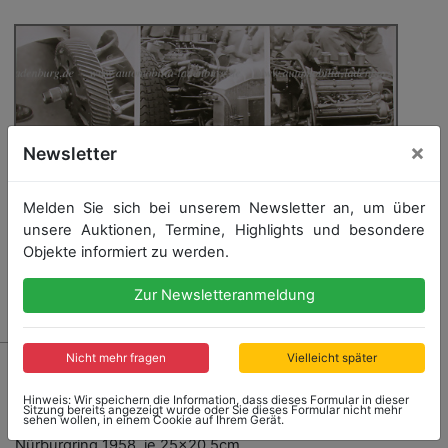
×
Newsletter
Melden Sie sich bei unserem Newsletter an, um über
unsere Auktionen, Termine, Highlights und besondere
Objekte informiert zu werden.
Zur Newsletteranmeldung
Nicht mehr fragen
Vielleicht später
497 - FERRARI
Konvolut 6 original s/w Aufnahmen (Ludivgsen),
Hinweis: Wir speichern die Information, dass dieses Formular in dieser
Detailaufnahmen Motor, Bremse, Hinterachse des
Sitzung bereits angezeigt wurde oder Sie dieses Formular nicht mehr
sehen wollen, in einem Cookie auf Ihrem Gerät.
Ferrari 246 Dino F1, Rückseite beschrieben
Nürburgring 1958, je 25x20,5cm