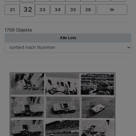
32
31
33
34
35
36
≫
1709 Objekte
Alle Lots