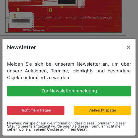
1505 - FERRARI
×
Newsletter
Bordmappe für Ferrari 575 Maranello, US Ausführung
2003, Garantieheft mit Angabe der
Fahrgestellnummer, guter Zustand
Melden Sie sich bei unserem Newsletter an, um über
unsere Auktionen, Termine, Highlights und besondere
Objekte informiert zu werden.
Startpreis: 800,00 €
Zur Newsletteranmeldung
Startpreis
Ergebnis
800,00 €
800,00 €
Nicht mehr fragen
Vielleicht später
Endet: 01.10.2023 17:10:40
Hinweis: Wir speichern die Information, dass dieses Formular in dieser
Sitzung bereits angezeigt wurde oder Sie dieses Formular nicht mehr
sehen wollen, in einem Cookie auf Ihrem Gerät.