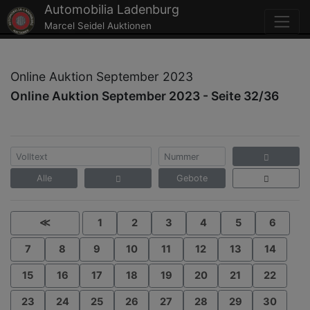
Automobilia Ladenburg
Marcel Seidel Auktionen
Online Auktion September 2023
Online Auktion September 2023 - Seite 32/36
Alle
Gebote
≪
1
2
3
4
5
6
7
8
9
10
11
12
13
14
15
16
17
18
19
20
21
22
23
24
25
26
27
28
29
30