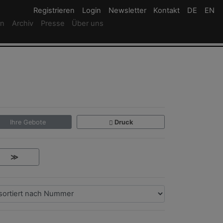
Registrieren
Registrieren
Login
Login
Newsletter
Newsletter
Kontakt
Newsletter
DE
Deutsc
EN
En
rn
Archiv
Presse
Über uns
Ihre Gebote
Druck
≫