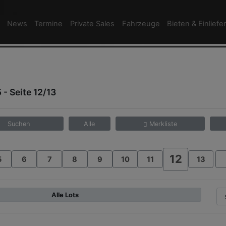
News
Termine
Private Sales
Fahrzeuge
Bieten & Einliefe
 - Seite 12/13
Suchen
Alle
Merkliste
12
5
6
7
8
9
10
11
13
Alle Lots