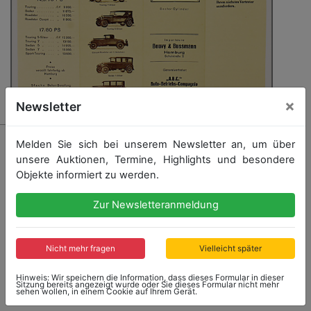
×
Newsletter
354 - FLINT
Melden Sie sich bei unserem Newsletter an, um über
Verkaufsprospekt / Faltprospekt Flint Sechs-Zylinder,
unsere Auktionen, Termine, Highlights und besondere
8 Seiten beidseitig bedruckt, leichte
Objekte informiert zu werden.
Gebrauchsspuren, ansonsten guter Zust.
Zur Newsletteranmeldung
Startpreis: 5,00 €
Nicht mehr fragen
Vielleicht später
Startpreis
Ergebnis
Hinweis: Wir speichern die Information, dass dieses Formular in dieser
5,00 €
21,00 €
Sitzung bereits angezeigt wurde oder Sie dieses Formular nicht mehr
sehen wollen, in einem Cookie auf Ihrem Gerät.