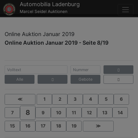
Automobilia Ladenburg
Marcel Seidel Auktionen
Online Auktion Januar 2019
Online Auktion Januar 2019 - Seite 8/19
Alle
Gebote
≪
1
2
3
4
5
6
8
7
9
10
11
12
13
14
15
16
17
18
19
≫