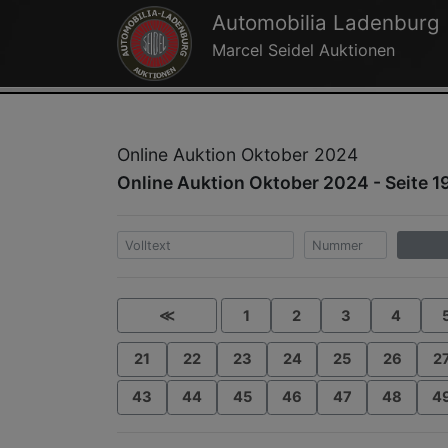
Automobilia Ladenburg
Marcel Seidel Auktionen
Online Auktion Oktober 2024
Online Auktion Oktober 2024 - Seite 1
≪
1
2
3
4
21
22
23
24
25
26
2
43
44
45
46
47
48
4