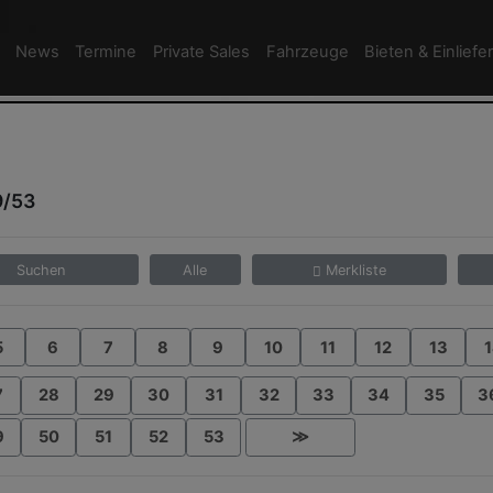
News
Termine
Private Sales
Fahrzeuge
Bieten & Einliefe
9/53
Suchen
Alle
Merkliste
5
6
7
8
9
10
11
12
13
1
7
28
29
30
31
32
33
34
35
3
9
50
51
52
53
≫