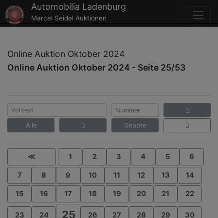
Automobilia Ladenburg
Marcel Seidel Auktionen
Online Auktion Oktober 2024
Online Auktion Oktober 2024 - Seite 25/53
Alle
Gebote
≪
1
2
3
4
5
6
7
8
9
10
11
12
13
14
15
16
17
18
19
20
21
22
25
23
24
26
27
28
29
30