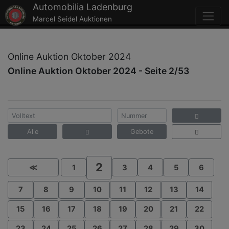
Automobilia Ladenburg
Marcel Seidel Auktionen
Online Auktion Oktober 2024
Online Auktion Oktober 2024 - Seite 2/53
Alle
Gebote
2
≪
1
3
4
5
6
7
8
9
10
11
12
13
14
15
16
17
18
19
20
21
22
23
24
25
26
27
28
29
30