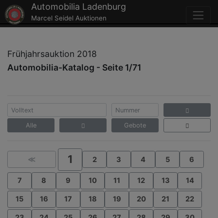
Automobilia Ladenburg
Marcel Seidel Auktionen
Frühjahrsauktion 2018
Automobilia-Katalog - Seite 1/71
Alle
Gebote
1
≪
2
3
4
5
6
7
8
9
10
11
12
13
14
15
16
17
18
19
20
21
22
23
24
25
26
27
28
29
30